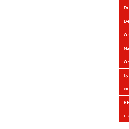
De
De
Oc
Na
OK
Ly
Nu
BI
Pi