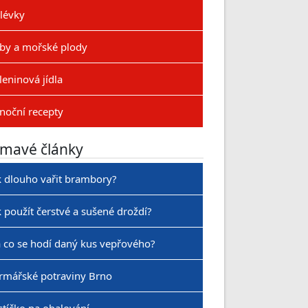
lévky
by a mořské plody
leninová jídla
noční recepty
ímavé články
k dlouho vařit brambory?
k použít čerstvé a sušené droždí?
 co se hodí daný kus vepřového?
rmářské potraviny Brno