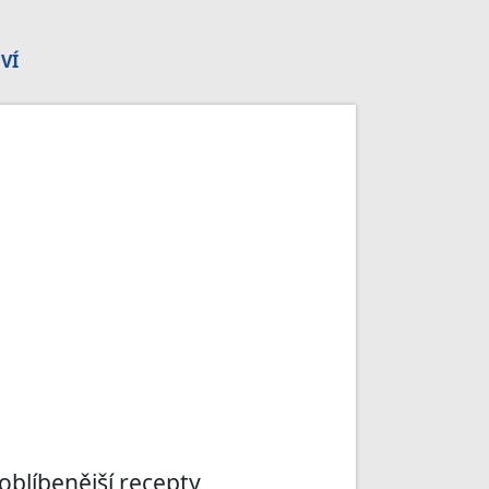
VÍ
oblíbenější recepty