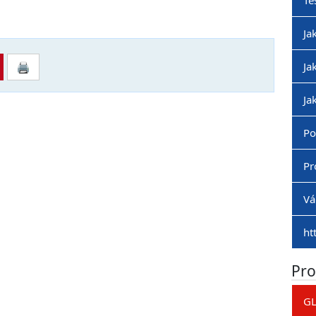
Tě
Ja
Ja
🖨
Ja
Po
Pr
Vá
ht
Pro
GL