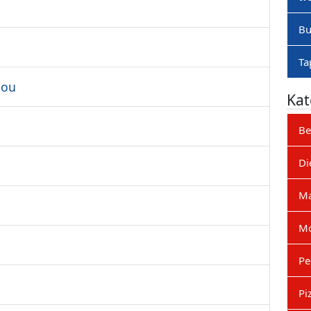
Bu
Ta
nou
Kat
Be
Di
M
Mo
Pe
Pi