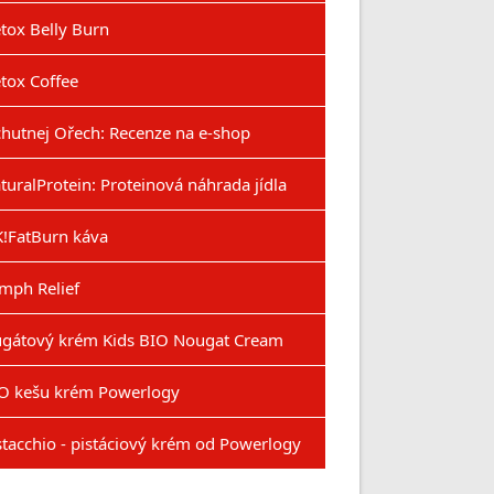
tox Belly Burn
tox Coffee
hutnej Ořech: Recenze na e-shop
turalProtein: Proteinová náhrada jídla
!FatBurn káva
mph Relief
gátový krém Kids BIO Nougat Cream
O kešu krém Powerlogy
stacchio - pistáciový krém od Powerlogy