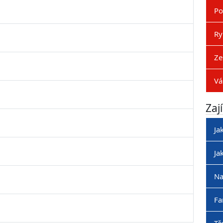
Po
Ry
Ze
Vá
Zaj
Ja
Ja
Na
Fa