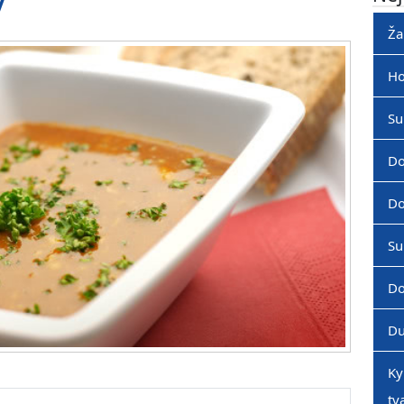
y
Ža
Ho
Su
Do
Do
Su
Do
Du
Ky
tv