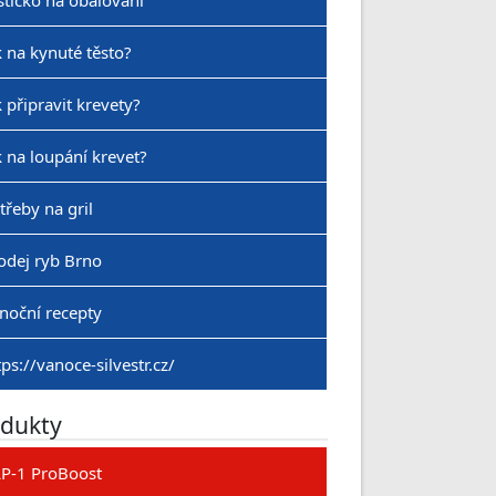
stíčko na obalování
k na kynuté těsto?
k připravit krevety?
k na loupání krevet?
třeby na gril
odej ryb Brno
noční recepty
tps://vanoce-silvestr.cz/
dukty
P-1 ProBoost