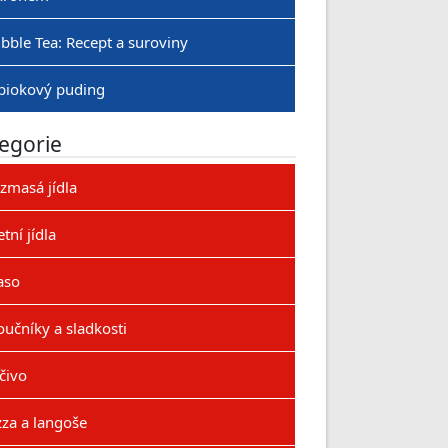
bble Tea: Recept a suroviny
piokový puding
egorie
zmasá jídla
etní jídla
aso
učníky a sladkosti
čivo
zza a langoše