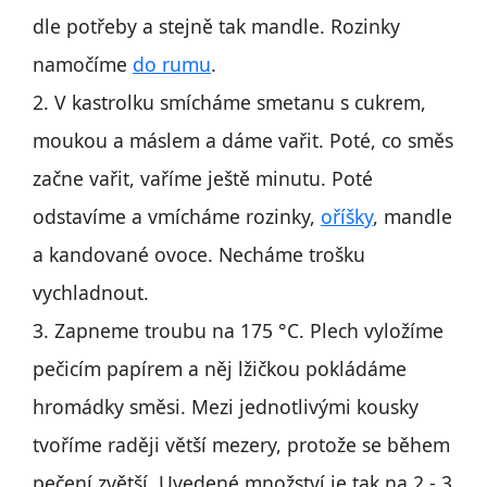
dle potřeby a stejně tak mandle. Rozinky
namočíme
do rumu
.
2. V kastrolku smícháme smetanu s cukrem,
moukou a máslem a dáme vařit. Poté, co směs
začne vařit, vaříme ještě minutu. Poté
odstavíme a vmícháme rozinky,
oříšky
, mandle
a kandované ovoce. Necháme trošku
vychladnout.
3. Zapneme troubu na 175 °C. Plech vyložíme
pečicím papírem a něj lžičkou pokládáme
hromádky směsi. Mezi jednotlivými kousky
tvoříme raději větší mezery, protože se během
pečení zvětší. Uvedené množství je tak na 2 - 3