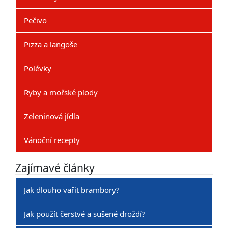
Pečivo
Pizza a langoše
Polévky
Ryby a mořské plody
Zeleninová jídla
Vánoční recepty
Zajímavé články
Jak dlouho vařit brambory?
Jak použít čerstvé a sušené droždí?