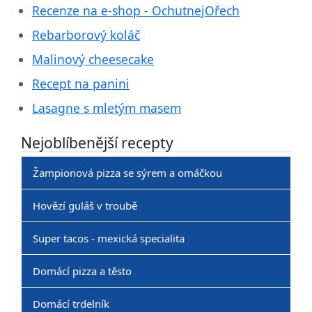
Recenze na e-shop - OchutnejOřech
Rebarborový koláč
Malinový cheesecake
Recept na panini
Lasagne s mletým masem
Nejoblíbenější recepty
Žampionová pizza se sýrem a omáčkou
Hovězí guláš v troubě
Super tacos - mexická specialita
Domácí pizza a těsto
Domácí trdelník