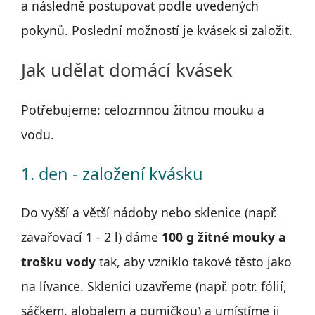
a následně postupovat podle uvedených
pokynů. Poslední možností je kvásek si založit.
Jak udělat domácí kvásek
Potřebujeme: celozrnnou žitnou mouku a
vodu.
1. den - založení kvásku
Do vyšší a větší nádoby nebo sklenice (např.
zavařovací 1 - 2 l) dáme
100 g žitné mouky a
trošku vody
tak, aby vzniklo takové těsto jako
na lívance. Sklenici uzavřeme (např. potr. fólií,
sáčkem, alobalem a gumičkou) a umístíme ji