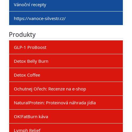
Vánoční recepty
https://vanoce-silvestr.cz/
Produkty
GLP-1 ProBoost
Detox Belly Burn
Detox Coffee
Ochutnej Ořech: Recenze na e-shop
NaturalProtein: Proteinová náhrada jídla
OK!FatBurn káva
Lymph Relief