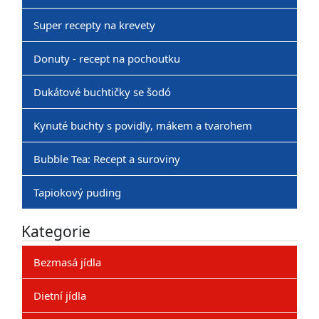
Super recepty na krevety
Donuty - recept na pochoutku
Dukátové buchtičky se šodó
Kynuté buchty s povidly, mákem a tvarohem
Bubble Tea: Recept a suroviny
Tapiokový puding
Kategorie
Bezmasá jídla
Dietní jídla