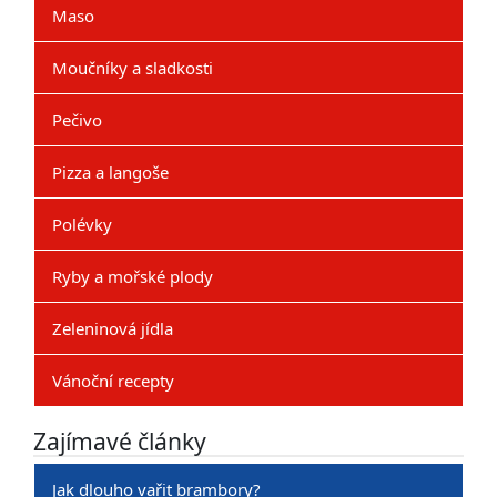
Maso
Moučníky a sladkosti
Pečivo
Pizza a langoše
Polévky
Ryby a mořské plody
Zeleninová jídla
Vánoční recepty
Zajímavé články
Jak dlouho vařit brambory?