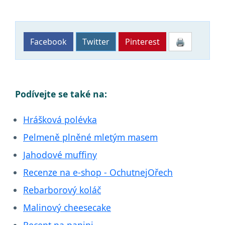
Facebook
Twitter
Pinterest
🖨
Podívejte se také na:
Hrášková polévka
Pelmeně plněné mletým masem
Jahodové muffiny
Recenze na e-shop - OchutnejOřech
Rebarborový koláč
Malinový cheesecake
Recept na panini