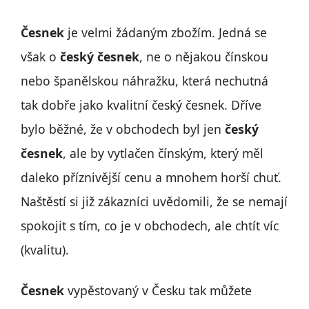
Česnek
je velmi žádaným zbožím. Jedná se
však o
český česnek
, ne o nějakou čínskou
nebo španělskou náhražku, která nechutná
tak dobře jako kvalitní český česnek. Dříve
bylo běžné, že v obchodech byl jen
český
česnek
, ale by vytlačen čínským, který měl
daleko příznivější cenu a mnohem horší chuť.
Naštěstí si již zákazníci uvědomili, že se nemají
spokojit s tím, co je v obchodech, ale chtít víc
(kvalitu).
Česnek
vypěstovaný v Česku tak můžete