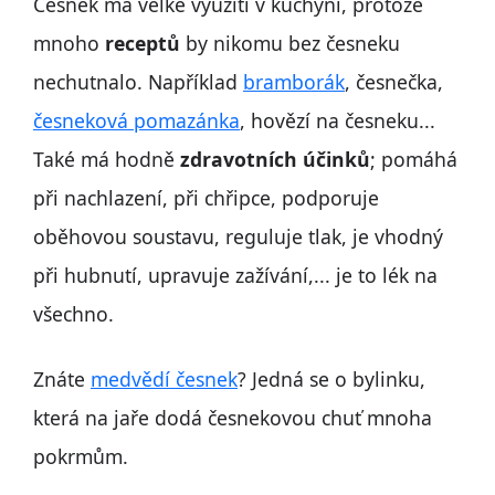
Česnek má velké využití v kuchyni, protože
mnoho
receptů
by nikomu bez česneku
nechutnalo. Například
bramborák
, česnečka,
česneková pomazánka
, hovězí na česneku...
Také má hodně
zdravotních účinků
; pomáhá
při nachlazení, při chřipce, podporuje
oběhovou soustavu, reguluje tlak, je vhodný
při hubnutí, upravuje zažívání,... je to lék na
všechno.
Znáte
medvědí česnek
? Jedná se o bylinku,
která na jaře dodá česnekovou chuť mnoha
pokrmům.