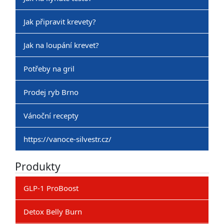
Jak připravit krevety?
Jak na loupání krevet?
Potřeby na gril
Prodej ryb Brno
Vánoční recepty
https://vanoce-silvestr.cz/
Produkty
GLP-1 ProBoost
Detox Belly Burn