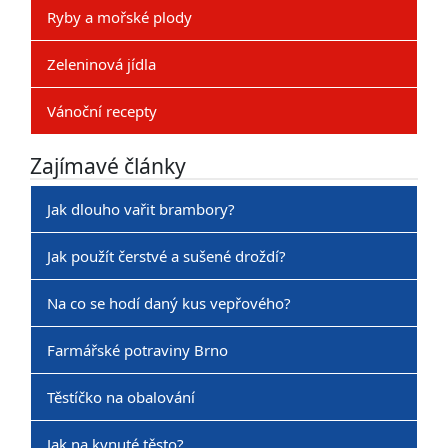
Ryby a mořské plody
Zeleninová jídla
Vánoční recepty
Zajímavé články
Jak dlouho vařit brambory?
Jak použít čerstvé a sušené droždí?
Na co se hodí daný kus vepřového?
Farmářské potraviny Brno
Těstíčko na obalování
Jak na kynuté těsto?