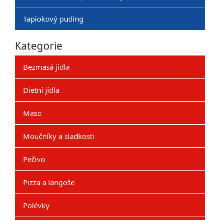
Tapiokový puding
Kategorie
Bezmasá jídla
Dietní jídla
Maso
Moučníky a sladkosti
Pečivo
Pizza a langoše
Polévky