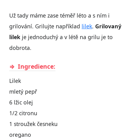
Už tady máme zase téměř léto a s ním i
grilování. Grilujte například
lilek
.
Grilovaný
lilek
je jednoduchý a v létě na grilu je to
dobrota.
Ingredience:
Lilek
mletý pepř
6 lžic olej
1/2 citronu
1 stroužek česneku
oregano