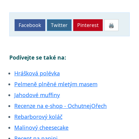
Facebook
Twitter
Pinterest
🖨
Podívejte se také na:
Hrášková polévka
Pelmeně plněné mletým masem
Jahodové muffiny
Recenze na e-shop - OchutnejOřech
Rebarborový koláč
Malinový cheesecake
Recept na panini