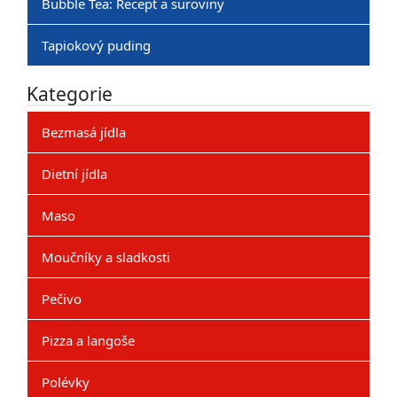
Bubble Tea: Recept a suroviny
Tapiokový puding
Kategorie
Bezmasá jídla
Dietní jídla
Maso
Moučníky a sladkosti
Pečivo
Pizza a langoše
Polévky