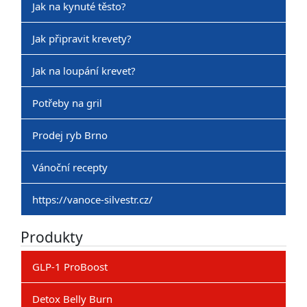
Jak na kynuté těsto?
Jak připravit krevety?
Jak na loupání krevet?
Potřeby na gril
Prodej ryb Brno
Vánoční recepty
https://vanoce-silvestr.cz/
Produkty
GLP-1 ProBoost
Detox Belly Burn