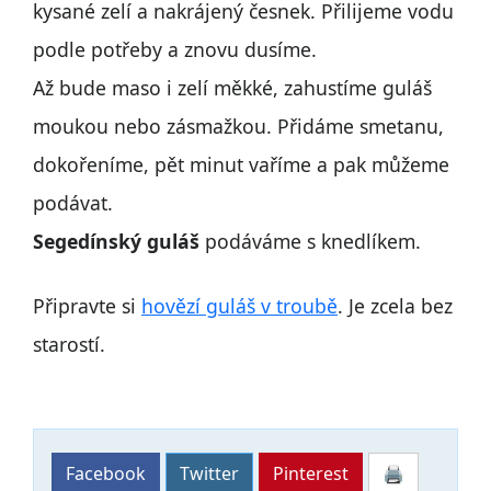
kysané zelí a nakrájený česnek. Přilijeme vodu
podle potřeby a znovu dusíme.
Až bude maso i zelí měkké, zahustíme guláš
moukou nebo zásmažkou. Přidáme smetanu,
dokořeníme, pět minut vaříme a pak můžeme
podávat.
Segedínský guláš
podáváme s knedlíkem.
Připravte si
hovězí guláš v troubě
. Je zcela bez
starostí.
Facebook
Twitter
Pinterest
🖨