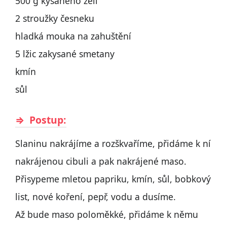
500 g kysaného zelí
2 stroužky česneku
hladká mouka na zahuštění
5 lžic zakysané smetany
kmín
sůl
Postup:
Slaninu nakrájíme a rozškvaříme, přidáme k ní
nakrájenou cibuli a pak nakrájené maso.
Přisypeme mletou papriku, kmín, sůl, bobkový
list, nové koření, pepř, vodu a dusíme.
Až bude maso poloměkké, přidáme k němu