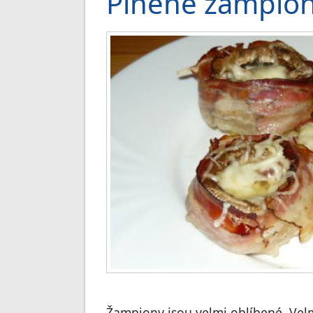
Plněné žampio
Žampiony jsou velmi oblíbené. Vel