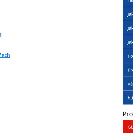
Tě
Ja
Ja
m
Ja
řech
Po
Pr
Vá
ht
Pro
GL