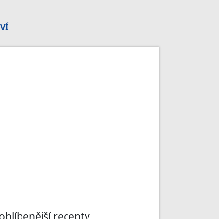
VÍ
oblíbenější recepty