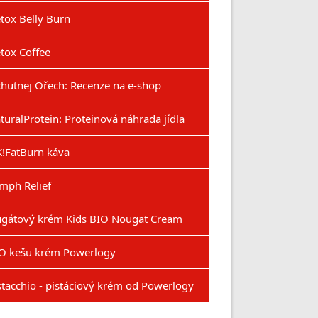
tox Belly Burn
tox Coffee
hutnej Ořech: Recenze na e-shop
turalProtein: Proteinová náhrada jídla
!FatBurn káva
mph Relief
gátový krém Kids BIO Nougat Cream
O kešu krém Powerlogy
stacchio - pistáciový krém od Powerlogy