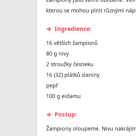
kterou se mohou plnit různými náp
Ingredience:
16 větších žampionů
80 g nivy
2 stroužky česneku
16 (32) plátků slaniny
pepř
100 g eidamu
Postup:
Žampiony oloupeme. Nivu nakrájíme