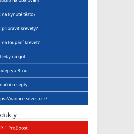
stíčko na obalování
k na kynuté těsto?
k připravit krevety?
k na loupání krevet?
třeby na gril
odej ryb Brno
noční recepty
tps://vanoce-silvestr.cz/
dukty
P-1 ProBoost