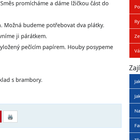
. Směs promícháme a dáme lžičkou část do
Po
Ry
. Možná budeme potřebovat dva plátky.
vníme ji párátkem.
Ze
 vyložený pečícím papírem. Houby posypeme
Vá
Zaj
lad s brambory.
Ja
Ja
Na
🖨
Fa