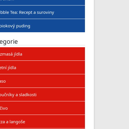
bble Tea: Recept a suroviny
piokový puding
egorie
zmasá jídla
etní jídla
aso
učníky a sladkosti
čivo
zza a langoše