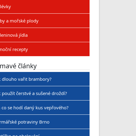
lévky
by a mořské plody
leninová jídla
noční recepty
ímavé články
k dlouho vařit brambory?
k použít čerstvé a sušené droždí?
 co se hodí daný kus vepřového?
rmářské potraviny Brno