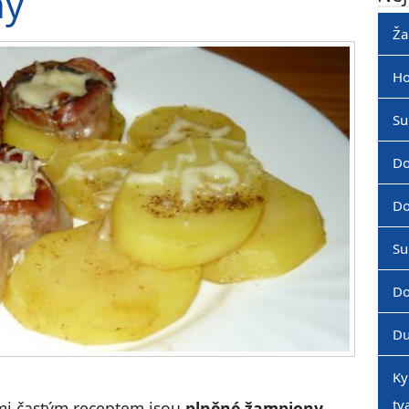
ny
Ža
Ho
Su
Do
Do
Su
Do
Du
Ky
tv
mi častým receptem jsou
plněné žampiony
,