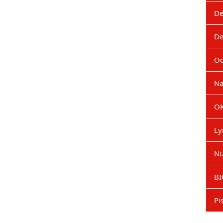
De
De
Oc
Na
OK
Ly
Nu
BI
Pi