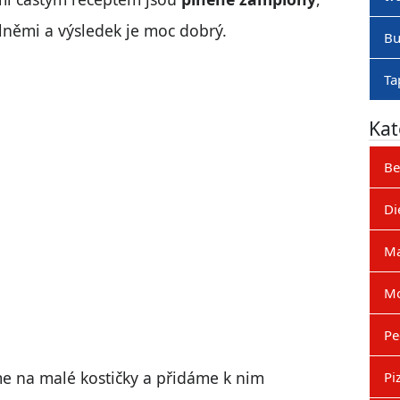
lněmi a výsledek je moc dobrý.
Bu
Ta
Kat
Be
Di
M
Mo
Pe
 na malé kostičky a přidáme k nim
Pi